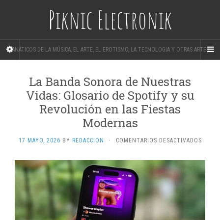
Piknic Electronik
FANÁTICOS DE LA MÚSICA, EL ARTE, EL EROTISMO, LA TECNOLOGIA Y OTRAS ARTES.
La Banda Sonora de Nuestras
Vidas: Glosario de Spotify y su
Revolución en las Fiestas
Modernas
EN
17 MAYO, 2026
BY
REDACCION
·
COMENTARIOS DESACTIVADOS
LA
BAND
SONO
DE
NUEST
VIDAS:
GLOSA
DE