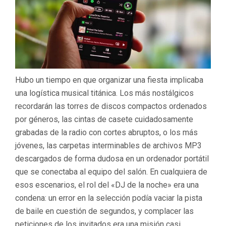
SPOTI
Y
SU
REVOL
EN
LAS
FIEST
MODE
Hubo un tiempo en que organizar una fiesta implicaba
una logística musical titánica. Los más nostálgicos
recordarán las torres de discos compactos ordenados
por géneros, las cintas de casete cuidadosamente
grabadas de la radio con cortes abruptos, o los más
jóvenes, las carpetas interminables de archivos MP3
descargados de forma dudosa en un ordenador portátil
que se conectaba al equipo del salón. En cualquiera de
esos escenarios, el rol del «DJ de la noche» era una
condena: un error en la selección podía vaciar la pista
de baile en cuestión de segundos, y complacer las
peticiones de los invitados era una misión casi