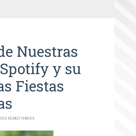
de Nuestras
 Spotify y su
as Fiestas
as
EN
IOS DESACTIVADOS
LA
BANDA
SONORA