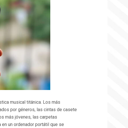
DE
NUESTRAS
VIDAS:
GLOSARIO
DE
SPOTIFY
Y
SU
REVOLUCIÓN
EN
LAS
FIESTAS
MODERNAS
stica musical titánica. Los más
ados por géneros, las cintas de casete
os más jóvenes, las carpetas
en un ordenador portátil que se