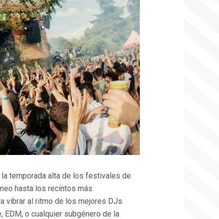
LO
VAN
A
PETAR
ESTE
VERANO
EN
ESPAÑA
a la temporada alta de los festivales de
áneo hasta los recintos más
a vibrar al ritmo de los mejores DJs
e, EDM, o cualquier subgénero de la