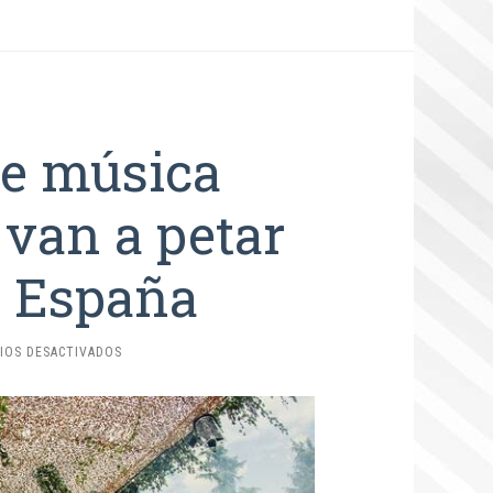
de música
 van a petar
n España
EN
IOS DESACTIVADOS
LOS
FESTIVALES
DE
MÚSICA
ELECTRÓNICA
QUE