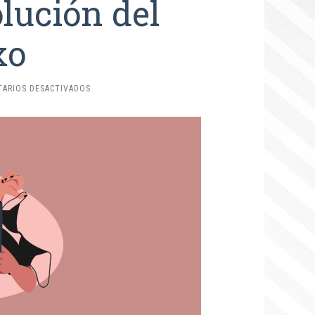
olución del
xo
EN
ARIOS DESACTIVADOS
EL
AUGE
DEL
EROTISMO
EN
INTERNET:
LA
REVOLUCIÓN
DEL
CIBERSEXO