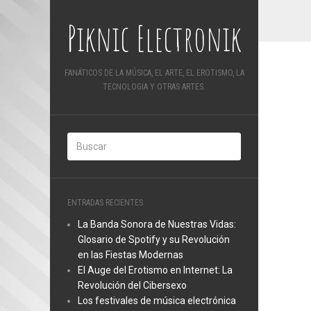
Piknic Electronik
FANÁTICOS DE LA MÚSICA, EL ARTE, EL EROTISMO, LA
TECNOLOGIA Y OTRAS ARTES.
ENTRADAS RECIENTES
La Banda Sonora de Nuestras Vidas:
Glosario de Spotify y su Revolución
en las Fiestas Modernas
El Auge del Erotismo en Internet: La
Revolución del Cibersexo
Los festivales de música electrónica