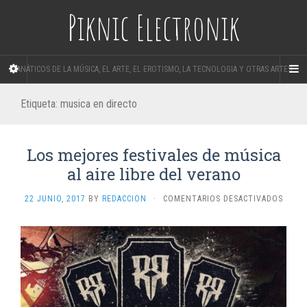
Piknic Electronik
FANÁTICOS DE LA MÚSICA, EL ARTE, EL EROTISMO, LA TECNOLOGIA Y OTRAS ARTES.
Etiqueta:
musica en directo
Los mejores festivales de música
al aire libre del verano
EN
22 JUNIO, 2017
BY
REDACCION
·
COMENTARIOS DESACTIVADOS
LOS
MEJO
FESTI
DE
MÚSIC
AL
AIRE
LIBRE