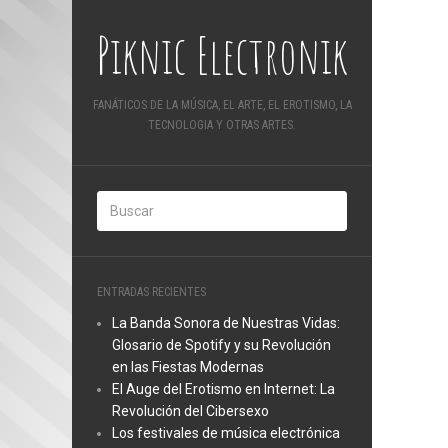
Piknic Electronik
FANÁTICOS DE LA MÚSICA, EL ARTE, EL EROTISMO, LA
TECNOLOGIA Y OTRAS ARTES.
ENTRADAS RECIENTES
La Banda Sonora de Nuestras Vidas:
Glosario de Spotify y su Revolución
en las Fiestas Modernas
El Auge del Erotismo en Internet: La
Revolución del Cibersexo
Los festivales de música electrónica