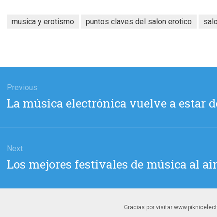
musica y erotismo
puntos claves del salon erotico
sal
gación
Previous
Previous
La música electrónica vuelve a estar
das
post:
Next
Next
Los mejores festivales de música al air
post:
Gracias por visitar www.piknicelec