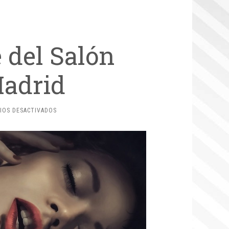
 del Salón
Madrid
EN
IOS DESACTIVADOS
LOS
PUNTOS
CLAVE
DEL
SALÓN
ERÓTICO
DE
MADRID